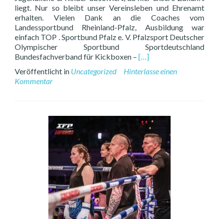
liegt. Nur so bleibt unser Vereinsleben und Ehrenamt
erhalten. Vielen Dank an die Coaches vom
Landessportbund Rheinland-Pfalz, Ausbildung war
einfach TOP . Sportbund Pfalz e. V. Pfalzsport Deutscher
Olympischer Sportbund Sportdeutschland
Read
Bundesfachverband für Kickboxen –
[…]
more
Veröffentlicht in
Uncategorized
Hinterlasse einen
about
Kommentar
B-
LIZENZ
DOSB
bestanden
&
URKUNDE
erhalten