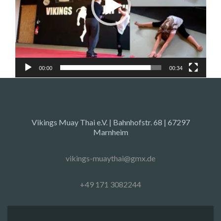
00:00
00:34
Vikings Muay Thai e.V. | Bahnhofstr. 68 | 67297
Marnheim
vikings-muaythai@gmx.de
+49 171 3082244