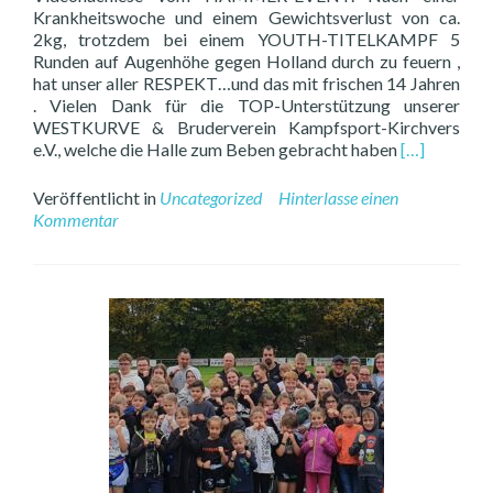
Krankheitswoche und einem Gewichtsverlust von ca.
2kg, trotzdem bei einem YOUTH-TITELKAMPF 5
Runden auf Augenhöhe gegen Holland durch zu feuern ,
hat unser aller RESPEKT…und das mit frischen 14 Jahren
. Vielen Dank für die TOP-Unterstützung unserer
WESTKURVE & Bruderverein Kampfsport-Kirchvers
Read
e.V., welche die Halle zum Beben gebracht haben
[…]
more
about
Veröffentlicht in
Uncategorized
Hinterlasse einen
THORE
Kommentar
bei
ENFUSION
.