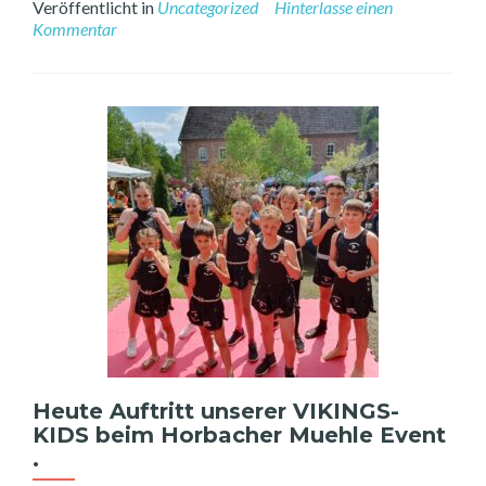
Veröffentlicht in
Uncategorized
Hinterlasse einen
about
Kommentar
SOMMERFEST
VIKINGS,
Anmeldungen
über
Vikings-
Muaythai@gmx.de
.
Heute Auftritt unserer VIKINGS-
KIDS beim Horbacher Muehle Event
.