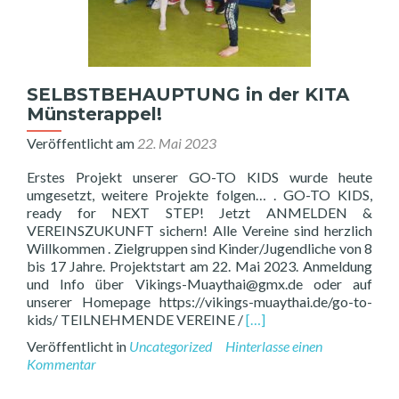
RINGSPORTNACHT
in
Köln
SELBSTBEHAUPTUNG in der KITA
Münsterappel!
Veröffentlicht am
22. Mai 2023
Erstes Projekt unserer GO-TO KIDS wurde heute
umgesetzt, weitere Projekte folgen… . GO-TO KIDS,
ready for NEXT STEP! Jetzt ANMELDEN &
VEREINSZUKUNFT sichern! Alle Vereine sind herzlich
Willkommen . Zielgruppen sind Kinder/Jugendliche von 8
bis 17 Jahre. Projektstart am 22. Mai 2023. Anmeldung
und Info über Vikings-Muaythai@gmx.de oder auf
unserer Homepage https://vikings-muaythai.de/go-to-
Read
kids/ TEILNEHMENDE VEREINE /
[…]
more
Veröffentlicht in
Uncategorized
Hinterlasse einen
about
Kommentar
SELBSTBEHAUPTUNG
in