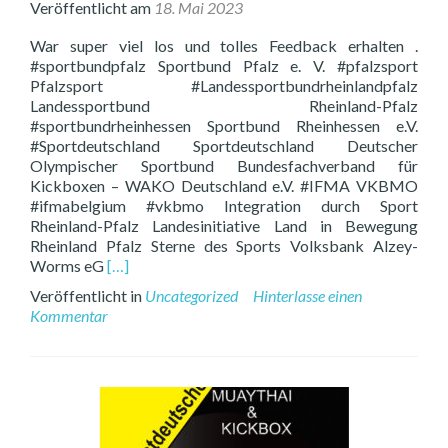
Veröffentlicht am
18. Mai 2023
War super viel los und tolles Feedback erhalten .
#sportbundpfalz Sportbund Pfalz e. V. #pfalzsport
Pfalzsport #Landessportbundrheinlandpfalz
Landessportbund Rheinland-Pfalz
#sportbundrheinhessen Sportbund Rheinhessen e.V.
#Sportdeutschland Sportdeutschland Deutscher
Olympischer Sportbund Bundesfachverband für
Kickboxen – WAKO Deutschland e.V. #IFMA VKBMO
#ifmabelgium #vkbmo Integration durch Sport
Rheinland-Pfalz Landesinitiative Land in Bewegung
Rheinland Pfalz Sterne des Sports Volksbank Alzey-
Read
Worms eG
[…]
more
Veröffentlicht in
Uncategorized
Hinterlasse einen
about
Kommentar
Heute
Auftritt
unserer
VIKINGS-
KIDS
beim
Horbacher