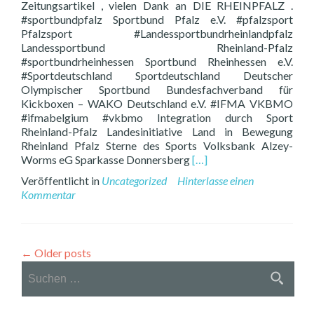
Zeitungsartikel , vielen Dank an DIE RHEINPFALZ .
#sportbundpfalz Sportbund Pfalz e.V. #pfalzsport
Pfalzsport #Landessportbundrheinlandpfalz
Landessportbund Rheinland-Pfalz
#sportbundrheinhessen Sportbund Rheinhessen e.V.
#Sportdeutschland Sportdeutschland Deutscher
Olympischer Sportbund Bundesfachverband für
Kickboxen – WAKO Deutschland e.V. #IFMA VKBMO
#ifmabelgium #vkbmo Integration durch Sport
Rheinland-Pfalz Landesinitiative Land in Bewegung
Rheinland Pfalz Sterne des Sports Volksbank Alzey-
Read
Worms eG Sparkasse Donnersberg
[…]
more
Veröffentlicht in
Uncategorized
Hinterlasse einen
about
Kommentar
Standard
Titel
←
Older posts
Suchen
nach: