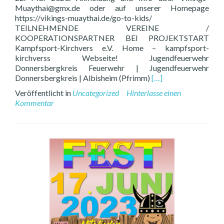
Muaythai@gmx.de oder auf unserer Homepage
https://vikings-muaythai.de/go-to-kids/
TEILNEHMENDE VEREINE /
KOOPERATIONSPARTNER BEI PROJEKTSTART
Kampfsport-Kirchvers e.V. Home – kampfsport-
kirchverss Webseite! Jugendfeuerwehr
Donnersbergkreis Feuerwehr | Jugendfeuerwehr
Read
Donnersbergkreis | Albisheim (Pfrimm)
[…]
more
Veröffentlicht in
Uncategorized
Hinterlasse einen
about
Kommentar
GO-
TO
KIDS,
ready
for
NEXT
STEP!