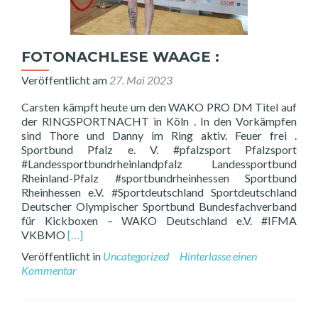
FOTONACHLESE WAAGE :
Veröffentlicht am
27. Mai 2023
Carsten kämpft heute um den WAKO PRO DM Titel auf
der RINGSPORTNACHT in Köln . In den Vorkämpfen
sind Thore und Danny im Ring aktiv. Feuer frei .
Sportbund Pfalz e. V. #pfalzsport Pfalzsport
#Landessportbundrheinlandpfalz Landessportbund
Rheinland-Pfalz #sportbundrheinhessen Sportbund
Rheinhessen e.V. #Sportdeutschland Sportdeutschland
Deutscher Olympischer Sportbund Bundesfachverband
für Kickboxen – WAKO Deutschland e.V. #IFMA
Read
VKBMO
[…]
more
Veröffentlicht in
Uncategorized
Hinterlasse einen
about
Kommentar
FOTONACHLESE
WAAGE
: