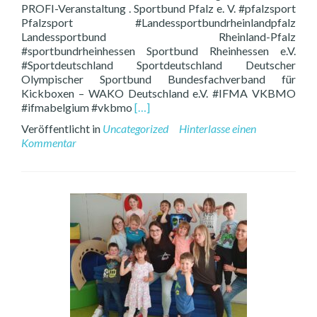
PROFI-Veranstaltung . Sportbund Pfalz e. V. #pfalzsport
Pfalzsport #Landessportbundrheinlandpfalz
Landessportbund Rheinland-Pfalz
#sportbundrheinhessen Sportbund Rheinhessen e.V.
#Sportdeutschland Sportdeutschland Deutscher
Olympischer Sportbund Bundesfachverband für
Kickboxen – WAKO Deutschland e.V. #IFMA VKBMO
Read
#ifmabelgium #vkbmo
[…]
more
Veröffentlicht in
Uncategorized
Hinterlasse einen
about
Kommentar
Unser
Carsten
kämpft
morgen
um
den
WAKO
PRO
DM
Titel
auf
der