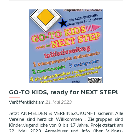
der
KITA
Münsterappel!
GO-TO KIDS, ready for NEXT STEP!
Veröffentlicht am
21. Mai 2023
Jetzt ANMELDEN & VEREINSZUKUNFT sichern! Alle
Vereine sind herzlich Willkommen . Zielgruppen sind
Kinder/Jugendliche von 8 bis 17 Jahre. Projektstart am
22. Mai 2023. Anmeldung und Info über Vikings-