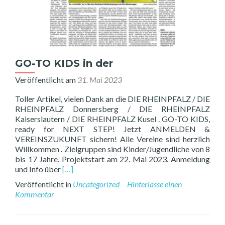
GO-TO KIDS in der
Veröffentlicht am
31. Mai 2023
Toller Artikel, vielen Dank an die DIE RHEINPFALZ / DIE
RHEINPFALZ Donnersberg / DIE RHEINPFALZ
Kaiserslautern / DIE RHEINPFALZ Kusel . GO-TO KIDS,
ready for NEXT STEP! Jetzt ANMELDEN &
VEREINSZUKUNFT sichern! Alle Vereine sind herzlich
Willkommen . Zielgruppen sind Kinder/Jugendliche von 8
bis 17 Jahre. Projektstart am 22. Mai 2023. Anmeldung
Read
und Info über
[…]
more
Veröffentlicht in
Uncategorized
Hinterlasse einen
about
Kommentar
GO-
TO
KIDS