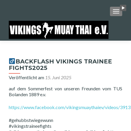
SCHALT
BACKFLASH VIKINGS TRAINEE
FIGHTS2025
Veröffentlicht am
15. Juni 2025
auf dem Sommerfest von unseren Freunden vom TUS
Bolanden 1889 e.v.
https://www.facebook.com/vikingsmuaythaiev/videos/39
#gehubbstwiegewunn
#vikingstraineefights