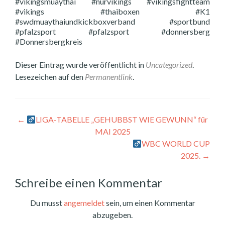
#vikingsmuaythai #nurvikings #vikingsfightteam
#vikings #thaiboxen #K1
#swdmuaythaiundkickboxverband #sportbund
#pfalzsport #pfalzsport #donnersberg
#Donnersbergkreis
Dieser Eintrag wurde veröffentlicht in
Uncategorized
.
Lesezeichen auf den
Permanentlink
.
Beitragsnavigation
←
‍
LIGA-TABELLE „GEHUBBST WIE GEWUNN“ für
MAI 2025
WBC WORLD CUP
2025.
→
Schreibe einen Kommentar
Du musst
angemeldet
sein, um einen Kommentar
abzugeben.