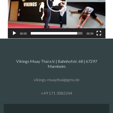
00:00
00:34
Vikings Muay Thai e.V. | Bahnhofstr. 68 | 67297
Marnheim
vikings-muaythai@gmx.de
+49 171 3082244