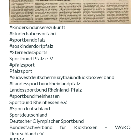
#kindersindunserezukunft
#kinderhabenvorfahrt
#sportbundpfalz
#soskinderdorfpfalz
#SternedesSports
Sportbund Pfalz e. V.
#pfalzsport
Pfalzsport
#südwestdeutschermuaythaiundkickboxverband
#Landessportbundrheinlandpfalz
Landessportbund Rheinland-Pfalz
#sportbundrheinhessen
Sportbund Rheinhessen e.V.
#Sportdeutschland
Sportdeutschland
Deutscher Olympischer Sportbund
Bundesfachverband für Kickboxen – WAKO
Deutschland e.V.
#IFMA