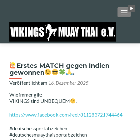
SCHALT
Erstes MATCH gegen Indien
gewonnen
.
Veröffentlicht am
16. Dezember 2025
Wie immer gilt:
VIKINGS sind UNBEQUEM
.
https://www.facebook.com/reel/811283721744464
#deutschessportabzeichen
#deutschesmuaythaisportabzeichen