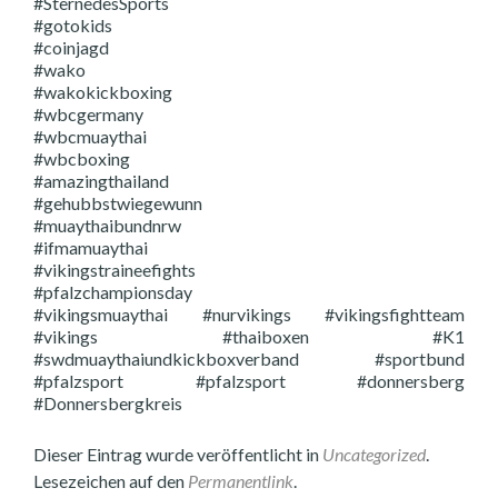
#SternedesSports
#gotokids
#coinjagd
#wako
#wakokickboxing
#wbcgermany
#wbcmuaythai
#wbcboxing
#amazingthailand
#gehubbstwiegewunn
#muaythaibundnrw
#ifmamuaythai
#vikingstraineefights
#pfalzchampionsday
#vikingsmuaythai #nurvikings #vikingsfightteam
#vikings #thaiboxen #K1
#swdmuaythaiundkickboxverband #sportbund
#pfalzsport #pfalzsport #donnersberg
#Donnersbergkreis
Dieser Eintrag wurde veröffentlicht in
Uncategorized
.
Lesezeichen auf den
Permanentlink
.