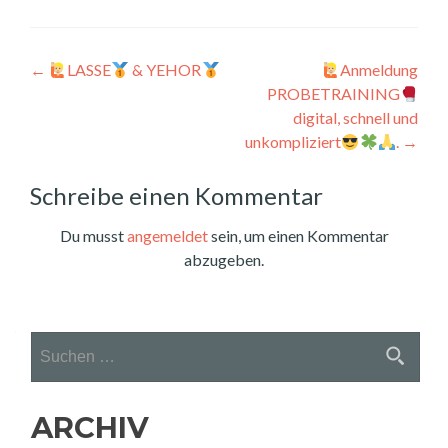
Beitragsnavigation
←
LASSE
& YEHOR
Anmeldung
PROBETRAINING
digital, schnell und
unkompliziert
.
→
Schreibe einen Kommentar
Du musst
angemeldet
sein, um einen Kommentar
abzugeben.
Suchen
nach:
ARCHIV