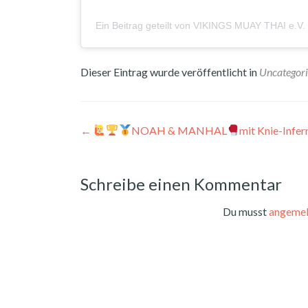
Ein Beitrag geteilt von VIKINGS MUAY THAI e.V
Dieser Eintrag wurde veröffentlicht in
Uncategor
Beitragsnavigation
←
NOAH & MANHAL
mit Knie-Infer
Schreibe einen Kommentar
Du musst
angemel