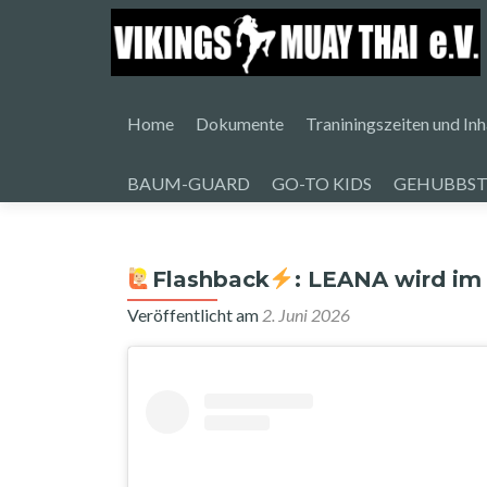
Zum
Inhalt
Home
Dokumente
Traniningszeiten und Inh
springen
BAUM-GUARD
GO-TO KIDS
GEHUBBST
Flashback
: LEANA wird im
Veröffentlicht am
2. Juni 2026