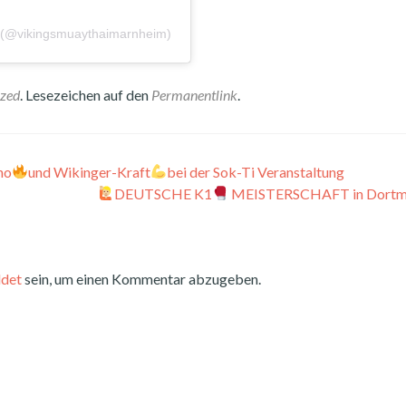
. (@vikingsmuaythaimarnheim)
ized
. Lesezeichen auf den
Permanentlink
.
no
und Wikinger-Kraft
bei der Sok-Ti Veranstaltung
DEUTSCHE K1
MEISTERSCHAFT in Dort
det
sein, um einen Kommentar abzugeben.