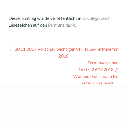
Dieser Eintrag wurde veröffentlicht in
Uncategorized
.
Lesezeichen auf den
Permanentlink
.
Beitragsnavigation
←
30.11.2017 Vorschau wichtiger VIKINGS-Termine für
2018
Terminvorschau
16.07.-29.07.2018 (2
Wochen) Fahrt nach Ko
Samui (Thailand)
→
Schreibe einen Kommentar
Du musst
angemeldet
sein, um einen Kommentar
abzugeben.