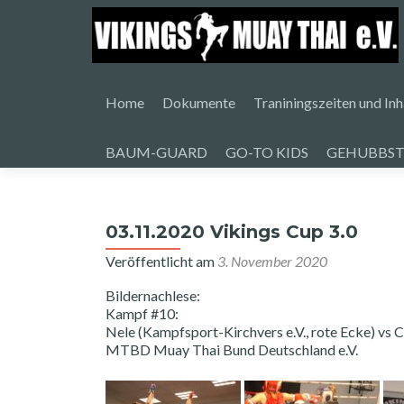
Zum
Inhalt
Home
Dokumente
Traniningszeiten und Inh
springen
BAUM-GUARD
GO-TO KIDS
GEHUBBST
03.11.2020 Vikings Cup 3.0
Veröffentlicht am
3. November 2020
Bildernachlese:
Kampf #10:
Nele (Kampfsport-Kirchvers e.V., rote Ecke) vs 
MTBD Muay Thai Bund Deutschland e.V.