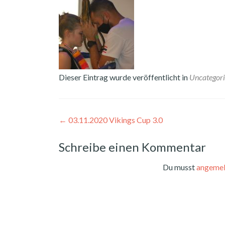
Dieser Eintrag wurde veröffentlicht in
Uncategor
Beitragsnavigation
←
03.11.2020 Vikings Cup 3.0
Schreibe einen Kommentar
Du musst
angemel