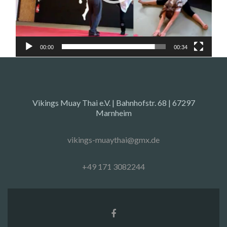
00:00
00:34
Vikings Muay Thai e.V. | Bahnhofstr. 68 | 67297
Marnheim
vikings-muaythai@gmx.de
+49 171 3082244
Facebook-
Link