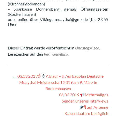
(Kirchheimbolanden)
– Sparkasse Donnersberg, gemäß Öffnungszeiten
(Rockenhausen)
oder online über Vikings-muaythai@gmx.de (bis 23:59
Uhr).
Dieser Eintrag wurde veröffentlicht in
Uncategorized
.
Lesezeichen auf den
Permanentlink
.
Beitragsnavigation
←
03.03.2019☝
Ablauf – & Aufbauplan Deutsche
Muaythai Meisterschaft 2019 am 9. März in
Rockenhausen
06.03.2019
Mehrmaliges
Senden unseres Interviews
🎙 auf Antenne
Kaiserslautern bezüglich