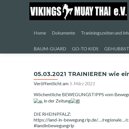
Zum
Inhalt
Home
Dokumente
Traniningszeiten und Inh
springen
BAUM-GUARD
GO-TO KIDS
GEHUBBST
05.03.2021 TRAINIEREN wie e
Veröffentlicht am
5. März 2021
Wöchentliche BEWEGUNGSTIPPS vom Bewegun
in der Zeitung
DIE RHEINPFALZ:
https://land-in-bewegung.rlp.de/…/regionale…/c
#landinbewegungrlp