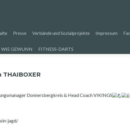
alte
Presse
Verbände und Sozialprojekte
Impressum
Fa
 WIE GEWUNN
FITNESS-DARTS
in THAIBOXER
gsmanager Donnersbergkreis & Head Coach VIKINGS
oin-jagd/