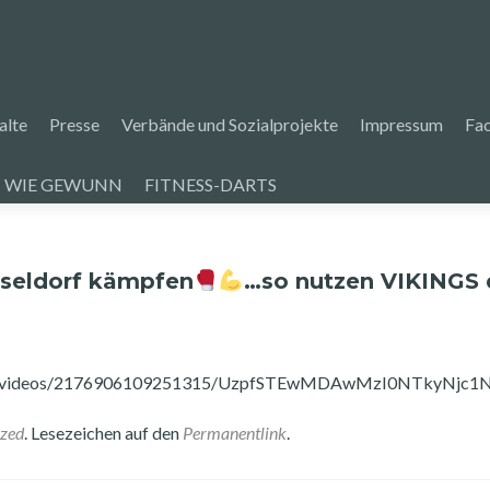
alte
Presse
Verbände und Sozialprojekte
Impressum
Fa
 WIE GEWUNN
FITNESS-DARTS
sseldorf kämpfen
…so nutzen VIKINGS 
haiev/videos/2176906109251315/UzpfSTEwMDAwMzI0NTkyNj
ized
. Lesezeichen auf den
Permanentlink
.