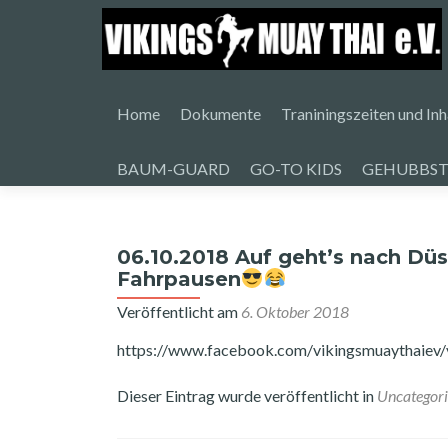
Zum
Inhalt
Home
Dokumente
Traniningszeiten und Inh
springen
BAUM-GUARD
GO-TO KIDS
GEHUBBST
06.10.2018 Auf geht’s nach Dü
Fahrpausen
Veröffentlicht am
6. Oktober 2018
https://www.facebook.com/vikingsmuayt
Dieser Eintrag wurde veröffentlicht in
Uncategor