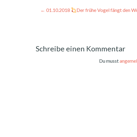
Beitragsnavigation
←
01.10.2018
Der frühe Vogel fängt den Wu
Schreibe einen Kommentar
Du musst
angemel