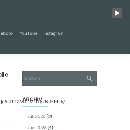
cebook
YouTube
Instagram
die
Suchen
nach:
ARCHIV
c1Njo5NTE3MTU3NTgzNjI5Mzk/
Juli 2026
(3)
Juni 2026
(4)