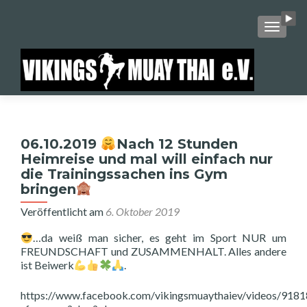
SCHALT
06.10.2019
Nach 12 Stunden
Heimreise und mal will einfach nur
die Trainingssachen ins Gym
bringen
Veröffentlicht am
6. Oktober 2019
…da weiß man sicher, es geht im Sport NUR um
FREUNDSCHAFT und ZUSAMMENHALT. Alles andere
ist Beiwerk
.
https://www.facebook.com/vikingsmuaythaiev/videos/918