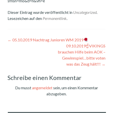
sfnsn=mo&d=n&vh=e
Dieser Eintrag wurde veröffentlicht in
Uncategorized
.
Lesezeichen auf den
Permanentlink
.
Beitragsnavigation
←
05.10.2019 Nachtrag Junioren WM 2019
09.10.2019☝️VIKINGS
brauchen Hilfe beim AOK –
Gewinnspiel…bitte voten
was das Zeug hält!!!
→
Schreibe einen Kommentar
Du musst
angemeldet
sein, um einen Kommentar
abzugeben.