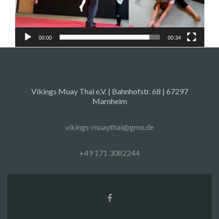
00:00
00:34
Vikings Muay Thai e.V. | Bahnhofstr. 68 | 67297
Marnheim
vikings-muaythai@gmx.de
+49 171 3082244
Facebook-
Link