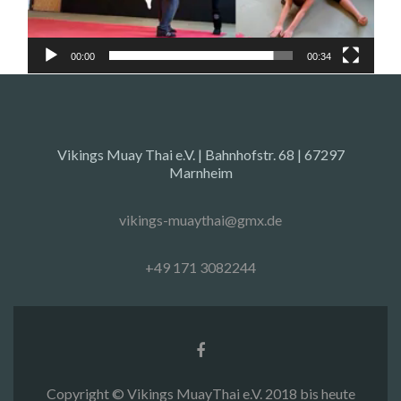
00:00
00:34
Vikings Muay Thai e.V. | Bahnhofstr. 68 | 67297
Marnheim
vikings-muaythai@gmx.de
+49 171 3082244
Facebook-
Link
Copyright © Vikings MuayThai e.V. 2018 bis heute