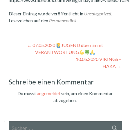
https://www.facebook.com/vikingsmuaythaiev/videos/10
Dieser Eintrag wurde veröffentlicht in
Uncategorized
.
Lesezeichen auf den
Permanentlink
.
Beitragsnavigation
←
07.05.2020
JUGEND übernimmt
VERANTWORTUNG
10.05.2020 VIKINGS –
HAKA
→
Schreibe einen Kommentar
Du musst
angemeldet
sein, um einen Kommentar
abzugeben.
Suchen