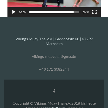
00:00
00:34
Vikings Muay Thai e.V. | Bahnhofstr. 68 | 67297
Marnheim
vikings-muaythai@gmx.de
+49 171 3082244
Facebook-
Link
Copyright © Vikings MuayThai e.V. 2018 bis heute
Zerif Lite
entwickelt von
ThemeIsle