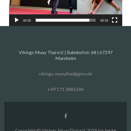
00:00
00:34
Vikings Muay Thai e.V. | Bahnhofstr. 68 | 67297
Marnheim
vikings-muaythai@gmx.de
+49 171 3082244
Facebook-
Link
Copyright © Vikings MuayThai e.V. 2018 bis heute