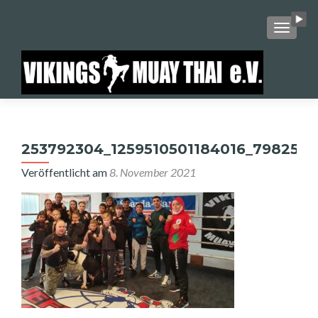
SCHALT
253792304_1259510501184016_798259
Veröffentlicht am
8. November 2021