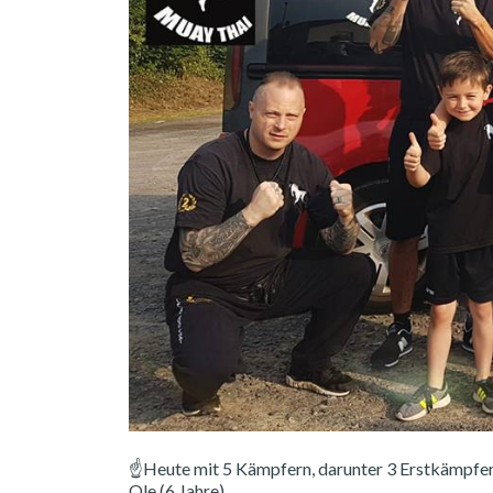
☝️
Heute mit 5 Kämpfern, darunter 3 Erstkämpfer
Ole (6 Jahre)