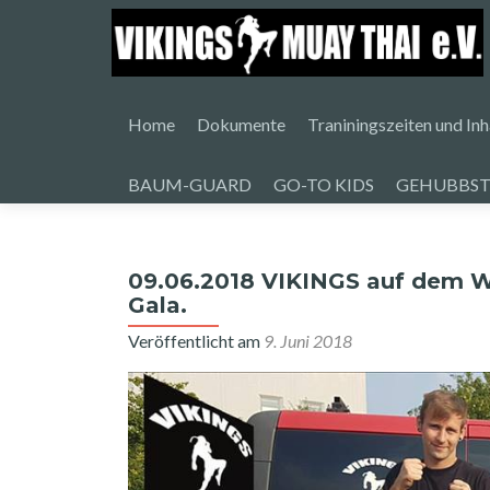
Zum
Inhalt
Home
Dokumente
Traniningszeiten und Inh
springen
BAUM-GUARD
GO-TO KIDS
GEHUBBST
09.06.2018 VIKINGS auf dem We
Gala.
Veröffentlicht am
9. Juni 2018