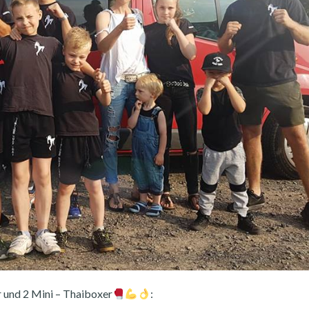
 und 2 Mini – Thaiboxer
: