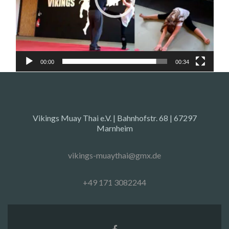
00:00
00:34
Vikings Muay Thai e.V. | Bahnhofstr. 68 | 67297
Marnheim
vikings-muaythai@gmx.de
+49 171 3082244
Facebook-