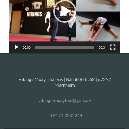
00:00
00:34
Vikings Muay Thai e.V. | Bahnhofstr. 68 | 67297
Marnheim
vikings-muaythai@gmx.de
+49 171 3082244