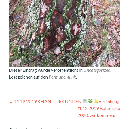
Dieser Eintrag wurde veröffentlicht in
Uncategorized
.
Lesezeichen auf den
Permanentlink
.
Beitragsnavigation
←
11.12.2019 KHAN – URKUNDEN
Verleihung
21.12.2019 Baltic Cup
2020, wir kommen.
→