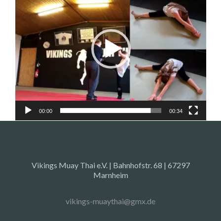
00:00
00:34
Vikings Muay Thai e.V. | Bahnhofstr. 68 | 67297
Marnheim
vikings-muaythai@gmx.de