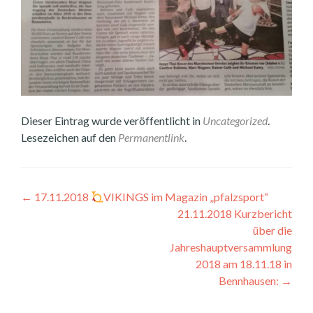
Dieser Eintrag wurde veröffentlicht in
Uncategorized
.
Lesezeichen auf den
Permanentlink
.
Beitragsnavigation
←
17.11.2018
VIKINGS im Magazin „pfalzsport“
21.11.2018 Kurzbericht
über die
Jahreshauptversammlung
2018 am 18.11.18 in
Bennhausen:
→