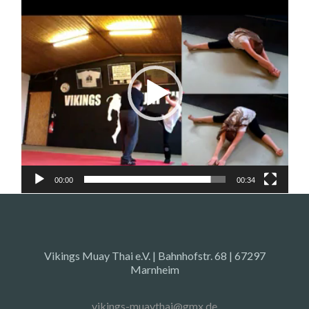
Video-
Player
00:00
00:34
Vikings Muay Thai e.V. | Bahnhofstr. 68 | 67297
Marnheim
vikings-muaythai@gmx.de