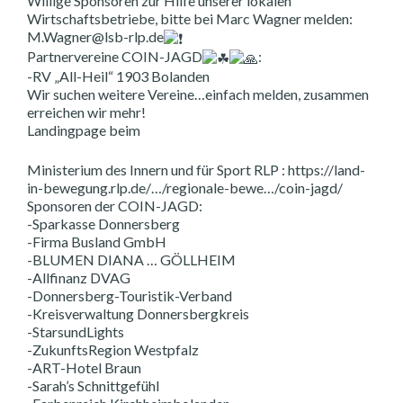
Willige Sponsoren zur Hilfe unserer lokalen
Wirtschaftsbetriebe, bitte bei Marc Wagner melden:
M.Wagner@lsb-rlp.de
Partnervereine COIN-JAGD
:
-RV „All-Heil“ 1903 Bolanden
Wir suchen weitere Vereine…einfach melden, zusammen
erreichen wir mehr!
Landingpage beim
Ministerium des Innern und für Sport RLP : https://land-
in-bewegung.rlp.de/…/regionale-bewe…/coin-jagd/
Sponsoren der COIN-JAGD:
-Sparkasse Donnersberg
-Firma Busland GmbH
-BLUMEN DIANA … GÖLLHEIM
-Allfinanz DVAG
-Donnersberg-Touristik-Verband
-Kreisverwaltung Donnersbergkreis
-StarsundLights
-ZukunftsRegion Westpfalz
-ART-Hotel Braun
-Sarah’s Schnittgefühl