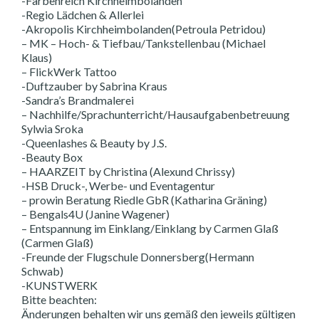
-Farbenreich Kirchheimbolanden
-Regio Lädchen & Allerlei
-Akropolis Kirchheimbolanden(Petroula Petridou)
– MK – Hoch- & Tiefbau/Tankstellenbau (Michael
Klaus)
– FlickWerk Tattoo
-Duftzauber by Sabrina Kraus
-Sandra’s Brandmalerei
– Nachhilfe/Sprachunterricht/Hausaufgabenbetreuung
Sylwia Sroka
-Queenlashes & Beauty by J.S.
-Beauty Box
– HAARZEIT by Christina (Alexund Chrissy)
-HSB Druck-, Werbe- und Eventagentur
– prowin Beratung Riedle GbR (Katharina Gräning)
– Bengals4U (Janine Wagener)
– Entspannung im Einklang/Einklang by Carmen Glaß
(Carmen Glaß)
-Freunde der Flugschule Donnersberg(Hermann
Schwab)
-KUNSTWERK
Bitte beachten:
Änderungen behalten wir uns gemäß den jeweils gültigen