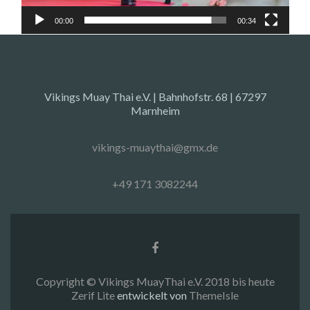
00:00
00:34
Vikings Muay Thai e.V. | Bahnhofstr. 68 | 67297
Marnheim
vikings-muaythai@gmx.de
+49 171 3082244
Facebook-
Link
Copyright © Vikings MuayThai e.V. 2018 bis heute
Zerif Lite
entwickelt von
ThemeIsle