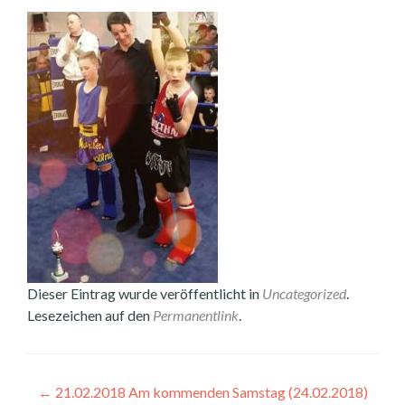
Dieser Eintrag wurde veröffentlicht in
Uncategorized
.
Lesezeichen auf den
Permanentlink
.
Beitragsnavigation
←
21.02.2018 Am kommenden Samstag (24.02.2018)