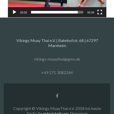
00:00
00:34
Vikings Muay Thai e.V. | Bahnhofstr. 68 | 67297
Marnheim
vikings-muaythai@gmx.de
+49 171 3082244
Facebook-
Link
Copyright © Vikings MuayThai e.V. 2018 bis heute
Zerif Lite
entwickelt von
ThemeIsle