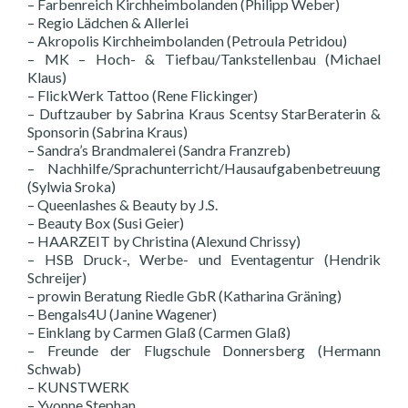
– Farbenreich Kirchheimbolanden (Philipp Weber)
– Regio Lädchen & Allerlei
– Akropolis Kirchheimbolanden (Petroula Petridou)
– MK – Hoch- & Tiefbau/Tankstellenbau (Michael
Klaus)
– FlickWerk Tattoo (Rene Flickinger)
– Duftzauber by Sabrina Kraus Scentsy StarBeraterin &
Sponsorin (Sabrina Kraus)
– Sandra’s Brandmalerei (Sandra Franzreb)
– Nachhilfe/Sprachunterricht/Hausaufgabenbetreuung
(Sylwia Sroka)
– Queenlashes & Beauty by J.S.
– Beauty Box (Susi Geier)
– HAARZEIT by Christina (Alexund Chrissy)
– HSB Druck-, Werbe- und Eventagentur (Hendrik
Schreijer)
– prowin Beratung Riedle GbR (Katharina Gräning)
– Bengals4U (Janine Wagener)
– Einklang by Carmen Glaß (Carmen Glaß)
– Freunde der Flugschule Donnersberg (Hermann
Schwab)
– KUNSTWERK
– Yvonne Stephan