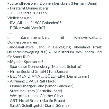
– Jugendfeuerwehr Donnersbergkreis (Hermann Jung)
– Forstamt Donnersberg
– TSG Zellertal 1900 e.V.
Vielleicht auch:
– RV „All-Heil“ 1903 Bolanden??
– Pfälzerwald-Verein??
-…
In Zusammenarbeit mit Kreisverwaltung
Donnersbergkreis,
Landesinitiative Land in Bewegung Rheinland Pfalz
(#LandinBewegungRLP) & Ministerium des Innern und
für Sport RLP
Mögliche Sponsoren?
– Sparkasse Donnersberg (Manuela Schatto)
– Firma Busland GmbH (Tom Janssen)
– BLUMEN DIANA … GÖLLHEIM (Diana Unger)
– Allfinanz DVAG (Ralf Hack)
– Donnersberger Land (Simon Lauchner)
– StarsundLights (Cornelia Löser)
– Westpfalz (Hans-Günther Clev)
– ART-Hotel Braun (Martin Braun)
– Sarah’s Schnittgefühl (Sarah Sönmez)