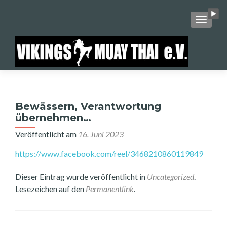
SCHALT
Bewässern, Verantwortung
übernehmen…
Veröffentlicht am
16. Juni 2023
https://www.facebook.com/reel/3468210860119849
Dieser Eintrag wurde veröffentlicht in
Uncategorized
.
Lesezeichen auf den
Permanentlink
.