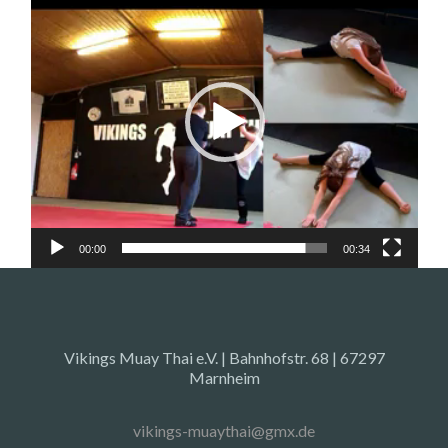
Player
00:00
00:34
Vikings Muay Thai e.V. | Bahnhofstr. 68 | 67297
Marnheim
vikings-muaythai@gmx.de