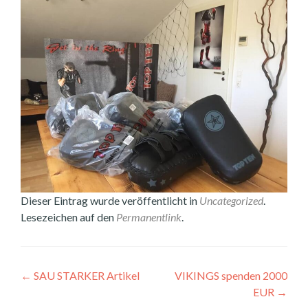
Dieser Eintrag wurde veröffentlicht in
Uncategorized
.
Lesezeichen auf den
Permanentlink
.
Beitragsnavigation
←
SAU STARKER Artikel
VIKINGS spenden 2000
EUR
→