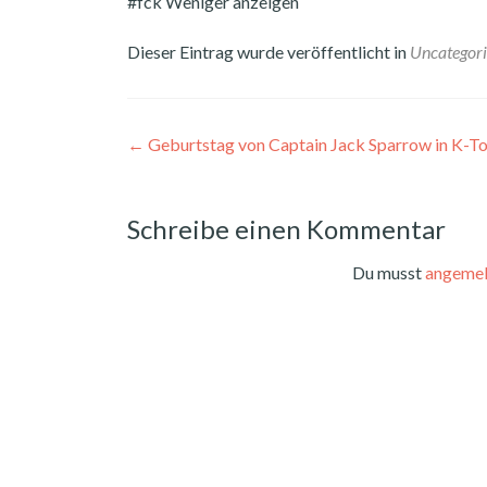
#fck Weniger anzeigen
Dieser Eintrag wurde veröffentlicht in
Uncategor
Beitragsnavigation
←
Geburtstag von Captain Jack Sparrow in K-To
Schreibe einen Kommentar
Du musst
angemel